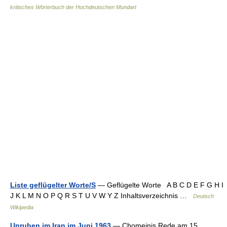
kritisches Wörterbuch der Hochdeutschen Mundart
Liste geflügelter Worte/S
— Geflügelte Worte A B C D E F G H I
J K L M N O P Q R S T U V W Y Z Inhaltsverzeichnis …
Deutsch
Wikipedia
Unruhen im Iran im Juni 1963
— Chomeinis Rede am 15.