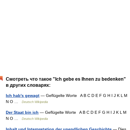
Смотреть что такое "Ich gebe es Ihnen zu bedenken"
в других словарях:
Ich hab's gewagt
— Geflügelte Worte A B C D E F G H I J K L M
N O …
Deutsch Wikipedia
Der Staat bin ich
— Geflügelte Worte A B C D E F G H I J K L M
N O …
Deutsch Wikipedia
Inhalt und Interpretation der unendlichen Geschichte
— Dies