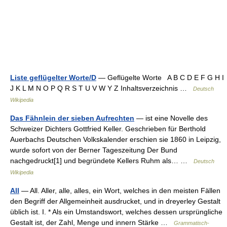
Liste geflügelter Worte/D
— Geflügelte Worte A B C D E F G H I
J K L M N O P Q R S T U V W Y Z Inhaltsverzeichnis …
Deutsch
Wikipedia
Das Fähnlein der sieben Aufrechten
— ist eine Novelle des
Schweizer Dichters Gottfried Keller. Geschrieben für Berthold
Auerbachs Deutschen Volkskalender erschien sie 1860 in Leipzig,
wurde sofort von der Berner Tageszeitung Der Bund
nachgedruckt[1] und begründete Kellers Ruhm als… …
Deutsch
Wikipedia
All
— All. Aller, alle, alles, ein Wort, welches in den meisten Fällen
den Begriff der Allgemeinheit ausdrucket, und in dreyerley Gestalt
üblich ist. I. * Als ein Umstandswort, welches dessen ursprüngliche
Gestalt ist, der Zahl, Menge und innern Stärke …
Grammatisch-