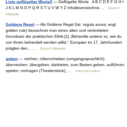
Liste geflügelter Worte/I
— Geflügelte Worte A B C D E F G H I
J K L M N O P Q R S T U V W Y Z Inhaltsverzeichnis …
Deutsch
Wikipedia
Goldene Regel
— Als Goldene Regel (lat. regula aurea; engl.
golden rule) bezeichnet man einen alten und verbreiteten
Grundsatz der praktischen Ethik:[1] „Behandle andere so, wie du
von ihnen behandelt werden willst.“ Europäer im 17. Jahrhundert
prägten den… …
Deutsch Wikipedia
geben
— reichen; rüberschieben (umgangssprachlich);
überreichen; übergeben; darbieten; zum Besten geben; aufführen;
spielen; vortragen (Theaterstück); …
Universal-Lexikon